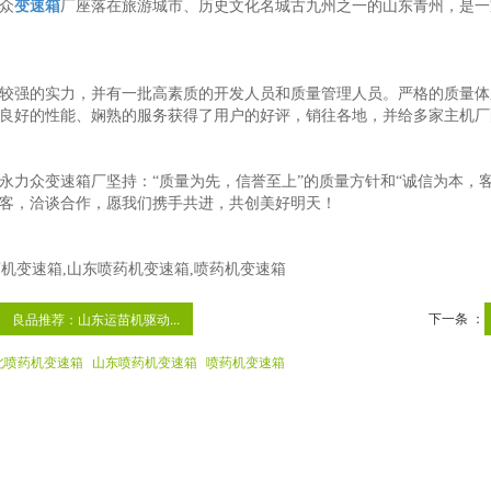
众
变速箱
厂座落在旅游城市、历史文化名城古九州之一的山东青州，是一
强的实力，并有一批高素质的开发人员和质量管理人员。严格的质量体
、良好的性能、娴熟的服务获得了用户的好评，销往各地，并给多家主
众变速箱厂坚持：“质量为先，信誉至上”的质量方针和“诚信为本，客
客，洽谈合作，愿我们携手共进，共创美好明天！
下一条 ：
良品推荐：山东运苗机驱动...
北喷药机变速箱
山东喷药机变速箱
喷药机变速箱