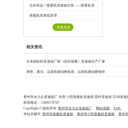
志存高远！喷雾机变速箱出售——喷雾机变速箱批发商
装载机变速箱原理
查看更多
相关资讯
玉米脱粒机变速箱厂家《刮目相看》变速箱生产厂家
来吧，展示。运苗机驱动桥批发，运苗机驱动桥报价
青州市永力众变速箱厂,专营 小型装载机变速箱 双杆变速箱 ZL08变速
联系电话：15866178787
话：
15866178787
CopyRight © 版权所有:
青州市永力众变速箱厂
网站地图
XML
本站关键字:
青州市装载机变速箱
青州市小型装载机变速箱
青州