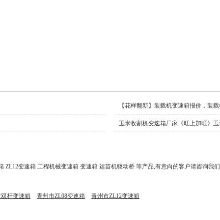
【花样翻新】装载机变速箱报价，装载
玉米收割机变速箱厂家《旺上加旺》玉
箱 ZL12变速箱 工程机械变速箱 变速箱 运苗机驱动桥 等产品,有意向的客户请咨询我
市双杆变速箱
青州市ZL08变速箱
青州市ZL12变速箱