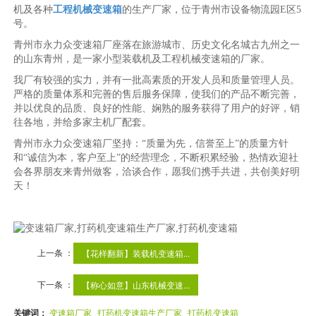
机及各种
工程机械变速箱
的生产厂家，位于青州市设备物流园E区5
号。
青州市永力众变速箱厂座落在旅游城市、历史文化名城古九州之一
的山东青州，是一家小型装载机及工程机械变速箱的厂家。
我厂有较强的实力，并有一批高素质的开发人员和质量管理人员。
严格的质量体系和完善的售后服务保障，使我们的产品不断完善，
并以优良的品质、良好的性能、娴熟的服务获得了用户的好评，销
往各地，并给多家主机厂配套。
青州市永力众变速箱厂坚持：“质量为先，信誉至上”的质量方针
和“诚信为本，客户至上”的经营理念，不断积累经验，热情欢迎社
会各界朋友来青州做客，洽谈合作，愿我们携手共进，共创美好明
天！
上一条 ：
【花样翻新】装载机变速箱...
下一条 ：
【称心如意】山东机械变速...
关键词：
变速箱厂家
打药机变速箱生产厂家
打药机变速箱