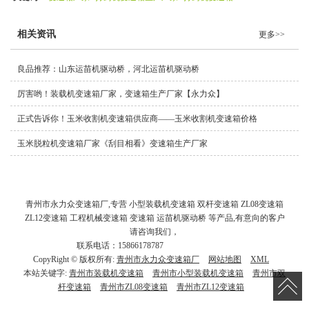
相关资讯
更多>>
良品推荐：山东运苗机驱动桥，河北运苗机驱动桥
厉害哟！装载机变速箱厂家，变速箱生产厂家【永力众】
正式告诉你！玉米收割机变速箱供应商——玉米收割机变速箱价格
玉米脱粒机变速箱厂家《刮目相看》变速箱生产厂家
青州市永力众变速箱厂,专营 小型装载机变速箱 双杆变速箱 ZL08变速箱
ZL12变速箱 工程机械变速箱 变速箱 运苗机驱动桥 等产品,有意向的客户
请咨询我们，
联系电话：15866178787
话：
15866178787
CopyRight © 版权所有:
青州市永力众变速箱厂
网站地图
XML
本站关键字:
青州市装载机变速箱
青州市小型装载机变速箱
青州市双
杆变速箱
青州市ZL08变速箱
青州市ZL12变速箱