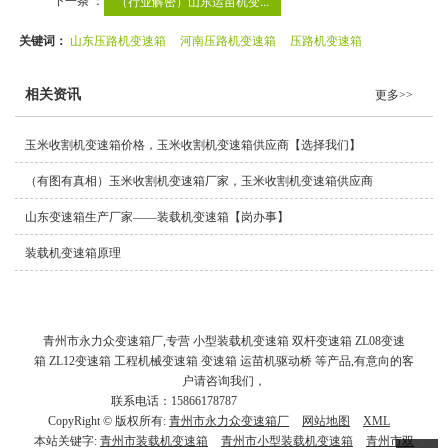
（行业解密）山东运苗机变...
关键词：
山东压路机变速箱
河南压路机变速箱
压路机变速箱
相关资讯
更多>>
玉米收割机变速箱价格，玉米收割机变速箱供应商【选择我们】
（有图有真相）玉米收割机变速箱厂家，玉米收割机变速箱供应商
山东变速箱生产厂家——装载机变速箱【岗办事】
装载机变速箱原理
青州市永力众变速箱厂,专营 小型装载机变速箱 双杆变速箱 ZL08变速
箱 ZL12变速箱 工程机械变速箱 变速箱 运苗机驱动桥 等产品,有意向的客
户请咨询我们，
联系电话：15866178787
话：
15866178787
CopyRight © 版权所有:
青州市永力众变速箱厂
网站地图
XML
本站关键字:
青州市装载机变速箱
青州市小型装载机变速箱
青州市双