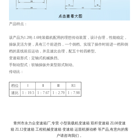
产品特点：
该产品为1.2吨-1.6吨装载机配用的理想传动装置，设计合理，性能稳定，
操纵灵活方便，具有三个前进挡，一个倒档。实现了操作时前进一档和倒
档的直线前后运动，并且速比合理，配五十铃四桥型。
变速箱形式：定轴式机械换挡。
手制动型式：软轴操纵外束型鼓式制动。
传动比：
档位
Ⅰ
Ⅱ
Ⅲ
R1
速比
1：19.5
1：7.67
1：2.79
1：7.98
青州市永力众变速箱厂,专营 小型装载机变速箱 双杆变速箱 ZL08变速
箱 ZL12变速箱 工程机械变速箱 变速箱 运苗机驱动桥 等产品,有意向的客
户请咨询我们，